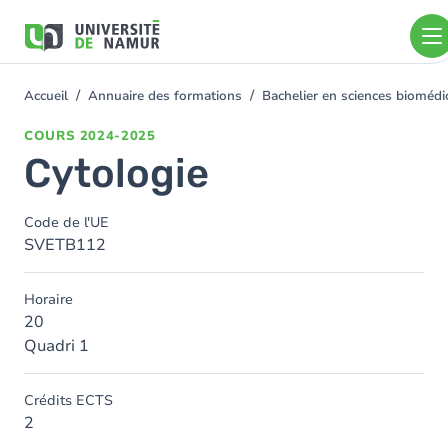
Aller au contenu principal
Aller
au
contenu
principal
Accueil
Annuaire des formations
Bachelier en sciences bioméd
You
are
COURS
2024-2025
here
Cytologie
Code de l'UE
SVETB112
Horaire
20
Quadri 1
Crédits ECTS
2