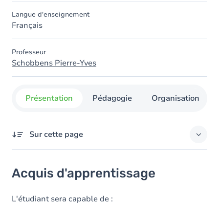
Langue d'enseignement
Français
Professeur
Schobbens Pierre-Yves
Présentation
Pédagogie
Organisation
Sur cette page
Acquis d'apprentissage
Acquis d'apprentissage
Objectifs
Contenu
L'étudiant sera capable de :
Table des matières