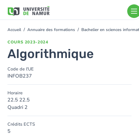
Aller au contenu principal
Aller
au
contenu
principal
Accueil
Annuaire des formations
Bachelier en sciences inform
You
are
COURS
2023-2024
here
Algorithmique
Code de l'UE
INFOB237
Horaire
22.5 22.5
Quadri 2
Crédits ECTS
5