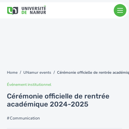
Skip to main content
Skip
to
main
content
Home
UNamur events
Cérémonie officielle de rentrée académ
You
are
Événement institutionnel
here
Cérémonie officielle de rentrée
académique 2024-2025
Communication