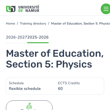
Skip to main content
Skip
to
main
content
Home
Training directory
Master of Education, Section 5: Physi
You
are
here
2026-2027
2025-2026
Master of Education,
Section 5: Physics
Schedule
ECTS Credits
flexible schedule
60