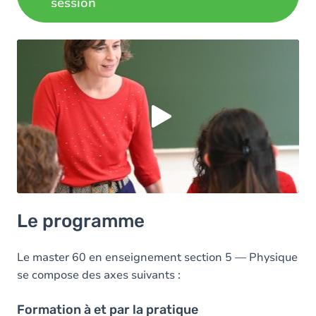
session
Load external content supplied by
Youtube
?
Yes (this time)
Always
Manage privacy settings
Le programme
Le master 60 en enseignement section 5 — Physique
se compose des axes suivants :
Formation à et par la pratique