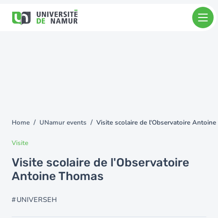
Skip to main content
Skip
to
main
content
Home
UNamur events
Visite scolaire de l'Observatoire Antoin
You
are
Visite
here
Visite scolaire de l'Observatoire
Antoine Thomas
UNIVERSEH