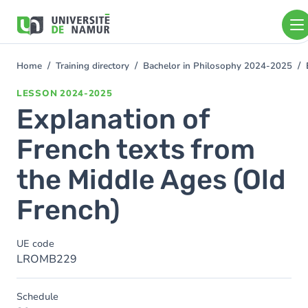
Skip to main content
Skip
to
main
content
Home
Training directory
Bachelor in Philosophy 2024-2025
You
are
LESSON
2024-2025
here
Explanation of
French texts from
the Middle Ages (Old
French)
UE code
LROMB229
Schedule