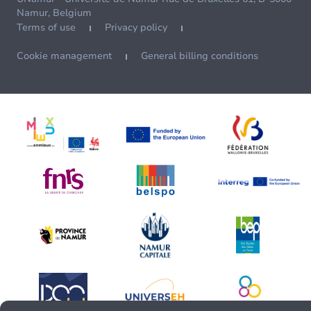
Namur, Belgium
Terms of use
Privacy policy
Cookie management
General billing conditions