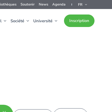
liothèques
Soutenir
News
Agenda
FR
Inscription
l
Société
Université