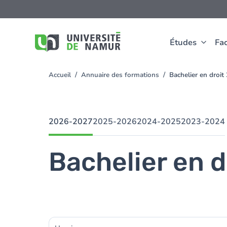
Aller au contenu principal
Aller
au
contenu
principal
Études
Fac
Accueil
Annuaire des formations
Bachelier en droi
You
are
here
2026-2027
2025-2026
2024-2025
2023-2024
Bachelier en d