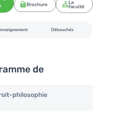
La
Brochure
s
faculté
d'enseignement
Débouchés
gramme de
roit-philosophie