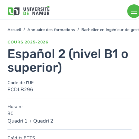
Aller au contenu principal
Aller
au
contenu
principal
Accueil
Annuaire des formations
Bachelier en ingénieur de ge
You
are
COURS
2025-2026
here
Español 2 (nivel B1 o
superior)
Code de l'UE
ECDLB296
Horaire
30
Quadri 1 + Quadri 2
Crédits ECTS