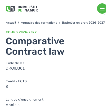
Aller au contenu principal
Aller
au
contenu
principal
Accueil
Annuaire des formations
Bachelier en droit 2026-2027
You
are
COURS
2026-2027
here
Comparative
Contract law
Code de l'UE
DROIB301
Crédits ECTS
3
Langue d'enseignement
Anglais