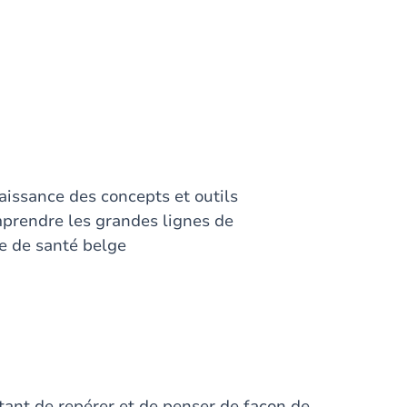
naissance des concepts et outils
mprendre les grandes lignes de
e de santé belge
tant de repérer et de penser de façon de