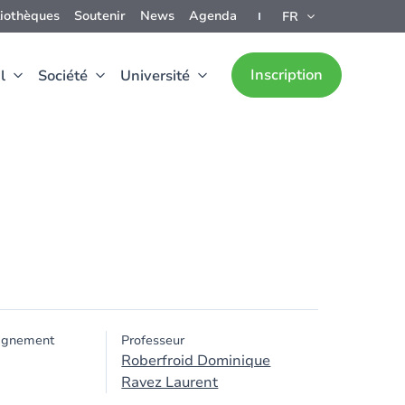
liothèques
Soutenir
News
Agenda
FR
Inscription
l
Société
Université
ignement
Professeur
Roberfroid Dominique
Ravez Laurent