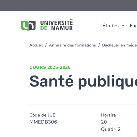
Aller au contenu principal
Aller
au
contenu
principal
Études
Fac
Accueil
Annuaire des formations
Bachelier en méd
You
are
here
COURS
2025-2026
Santé publiqu
Code de l'UE
Horaire
MMEDB306
20
Quadri 2