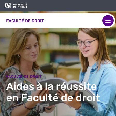
Aller au contenu principal
Aller
Image
au
contenu
FACULTÉ DE DROIT
principal
FACULTÉ DE DROIT
Aides à la réussite
en Faculté de droit