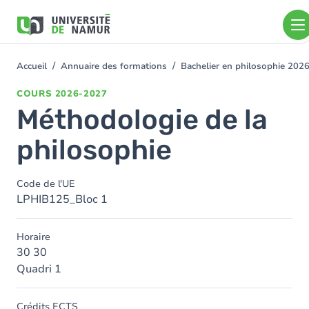
Aller au contenu principal
Aller
au
contenu
principal
Accueil
Annuaire des formations
Bachelier en philosophie 202
You
are
COURS
2026-2027
here
Méthodologie de la
philosophie
Code de l'UE
LPHIB125_Bloc 1
Horaire
30 30
Quadri 1
Crédits ECTS