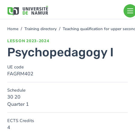
Skip to main content
Skip
to
main
content
Home
Training directory
Teaching qualification for upper seco
You
are
LESSON
2023-2024
here
Psychopedagogy I
UE code
FAGRM402
Schedule
30 20
Quarter 1
ECTS Credits
4