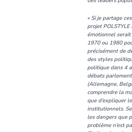
des leaders populi
« Si je partage ce
projet POLSTYLE à
émotionnel serait
1970 ou 1980 pouva
précisément de dé
des styles politi
politique dans 4 a
débats parlementa
(Allemagne, Belgi
comprendre la man
que d’expliquer le
institutionnels. 
les dangers que p
problème n’est pas