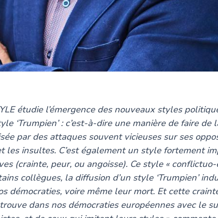
YLE étudie l’émergence des nouveaux styles politiqu
tyle ‘Trumpien’ : c’est-à-dire une manière de faire de l
risée par des attaques souvent vicieuses sur ses oppo
et les insultes. C’est également un style fortement i
es (crainte, peur, ou angoisse). Ce style « conflictuo
tains collègues, la diffusion d’un style ‘Trumpien’ indu
os démocraties, voire même leur mort. Et cette crainte
etrouve dans nos démocraties européennes avec le su