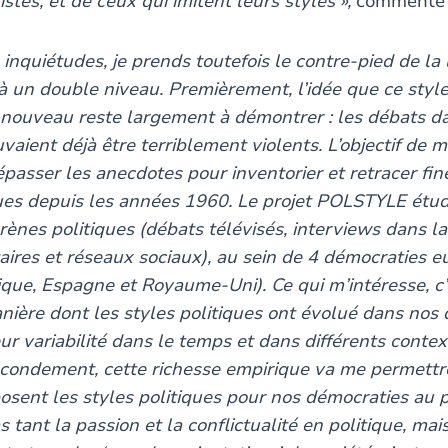
stes, et de ceux qui imitent leurs styles »,
commente 
s inquiétudes, je prends toutefois le contre-pied de la 
 un double niveau. Premièrement, l’idée que ce style
 nouveau reste largement à démontrer : les débats d
ient déjà être terriblement violents. L’objectif de m
passer les anecdotes pour inventorier et retracer fin
ques depuis les années 1960. Le projet POLSTYLE étudi
rènes politiques (débats télévisés, interviews dans la
ires et réseaux sociaux), au sein de 4 démocraties 
que, Espagne et Royaume-Uni). Ce qui m’intéresse, c’
ière dont les styles politiques ont évolué dans nos d
ur variabilité dans le temps et dans différents contex
Secondement, cette richesse empirique va me permettr
osent les styles politiques pour nos démocraties au p
 tant la passion et la conflictualité en politique, mais