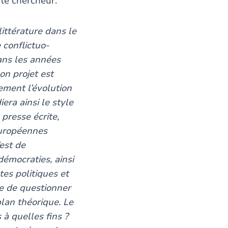
le chercheur.
littérature dans le
 conflictuo-
ans les années
on projet est
ement l’évolution
era ainsi le style
 presse écrite,
européennes
est de
émocraties, ainsi
tes politiques et
e de questionner
lan théorique. Le
 à quelles fins ?