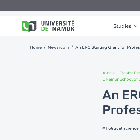
Skip to main content
Skip
to
main
content
Studies
Home
Newsroom
An ERC Starting Grant for Profe
You
are
here
Article
-
Faculty E
UNamur School of S
An ERC
Profe
Political science