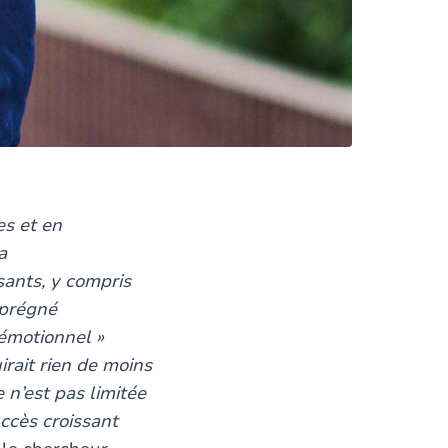
es et en
a
sants, y compris
mprégné
-émotionnel »
irait rien de moins
 n’est pas limitée
ccès croissant