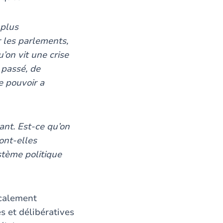
 plus
r les parlements,
’on vit une crise
 passé, de
e pouvoir a
ant. Est-ce qu’on
ont-elles
tème politique
icalement
es et délibératives