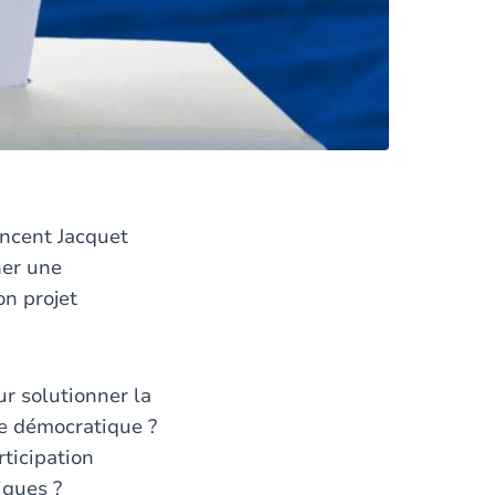
incent Jacquet
her une
on projet
r solutionner la
me démocratique ?
rticipation
iques ?