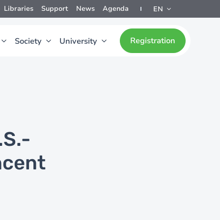
Libraries
Support
News
Agenda
EN
Registration
Society
University
.S.-
ncent