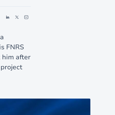
 a
his FNRS
 him after
 project