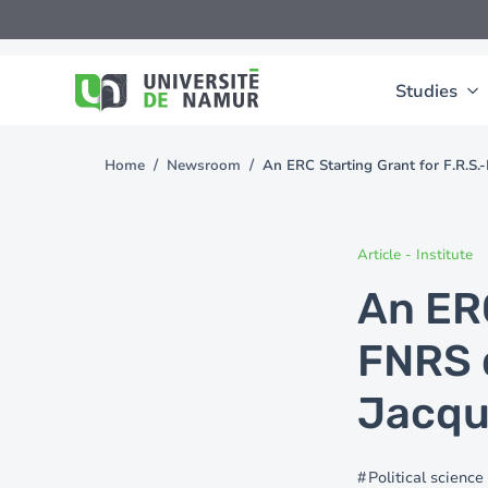
Skip to main content
Skip
to
main
content
Studies
Home
Newsroom
An ERC Starting Grant for F.R.S.-
You
are
here
Article
-
Institute
An ERC
FNRS 
Jacqu
Political science