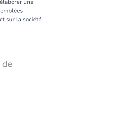
’élaborer une
ssemblées
ct sur la société
e de