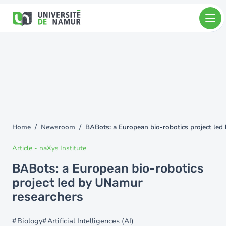
Skip to main content
Skip
to
main
content
Home
Newsroom
BABots: a European bio-robotics project le
You
are
Article
-
naXys Institute
here
BABots: a European bio-robotics
project led by UNamur
researchers
Biology
Artificial Intelligences (AI)