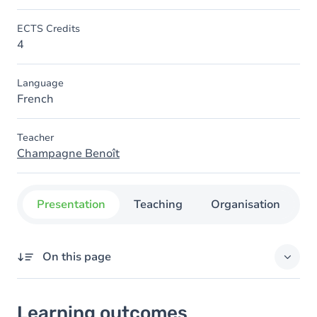
ECTS Credits
4
Language
French
Teacher
Champagne Benoît
Presentation
Teaching
Organisation
C
On this page
Learning outcomes
Learning outcomes