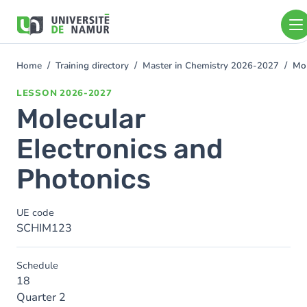
Skip to main content
Skip
to
main
content
Home
Training directory
Master in Chemistry 2026-2027
Mol
You
are
LESSON
2026-2027
here
Molecular
Electronics and
Photonics
UE code
SCHIM123
Schedule
18
Quarter 2