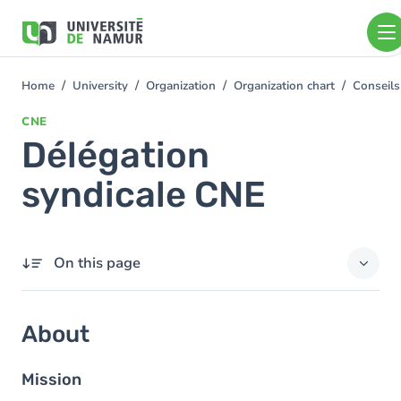
Skip to main content
Skip
to
main
content
Home
University
Organization
Organization chart
Conseils
You
are
CNE
here
Délégation
syndicale CNE
On this page
About
About
Members
Mission