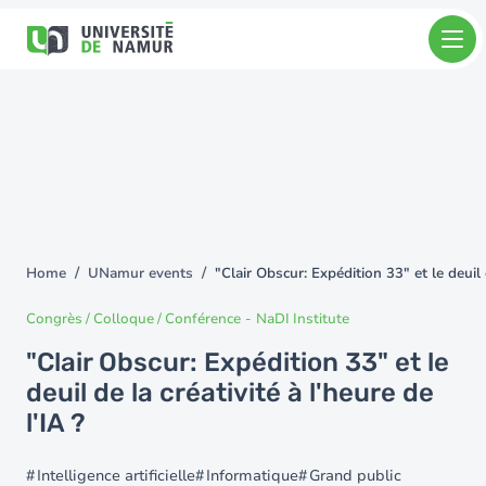
Skip to main content
Skip
to
main
content
Home
UNamur events
"Clair Obscur: Expédition 33" et le deuil d
You
are
Congrès / Colloque / Conférence
-
NaDI Institute
here
"Clair Obscur: Expédition 33" et le
deuil de la créativité à l'heure de
l'IA ?
Intelligence artificielle
Informatique
Grand public