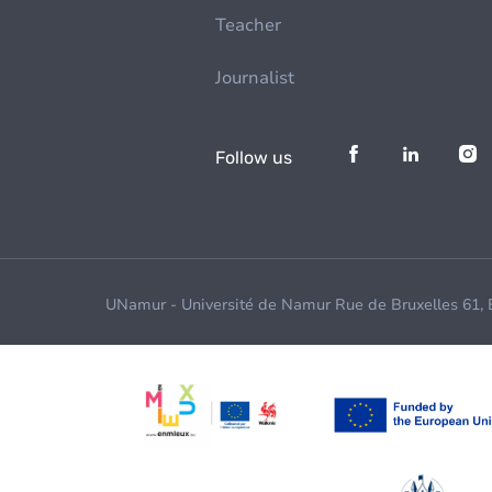
Teacher
Journalist
Follow us
UNamur - Université de Namur Rue de Bruxelles 61,