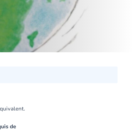
équivalent.
quis de