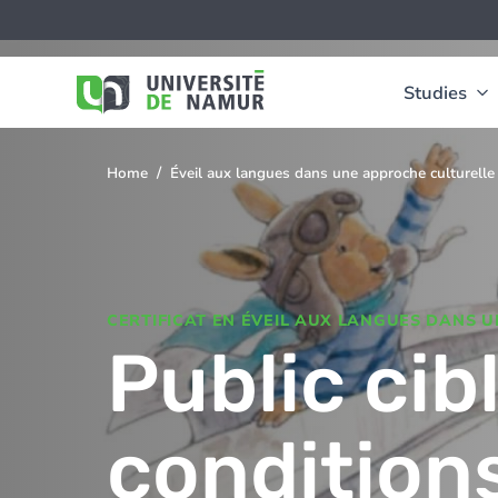
Skip to main content
Skip
Image
to
main
content
Studies
Home
Éveil aux langues dans une approche culturelle
You
are
here
CERTIFICAT EN ÉVEIL AUX LANGUES DANS 
Public cib
condition