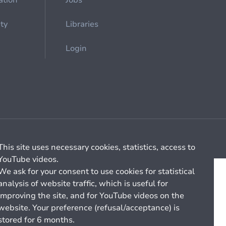
ation
Jobs
ety
Libraries
Login
Cookie management
General billing conditions
This site uses necessary cookies, statistics, access to
YouTube videos.
We ask for your consent to use cookies for statistical
analysis of website traffic, which is useful for
improving the site, and for YouTube videos on the
website. Your preference (refusal/acceptance) is
stored for 6 months.