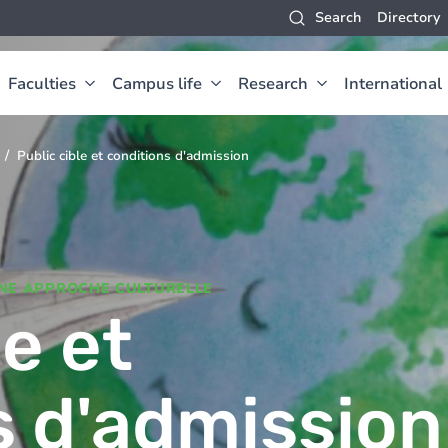
Search
Directory
Faculties
Campus life
Research
International
Public cible et conditions d'admission
UNE APPROCHE CULTURELLE
le et
s d'admission