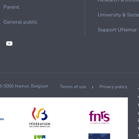
Research & Innov
Parent
University & Soci
General public
Support UNamur
 B-5000 Namur, Belgium
Terms of use
Privacy policy