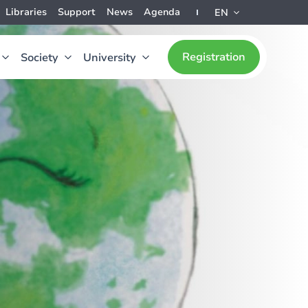
Libraries
Support
News
Agenda
EN
Registration
Society
University