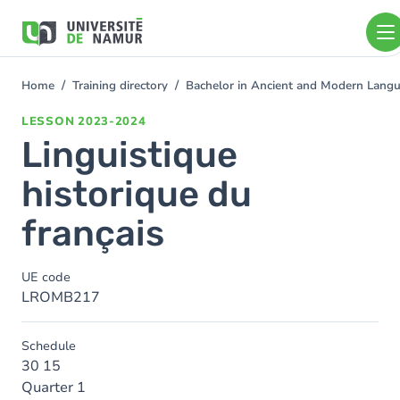
Skip to main content
Skip
to
main
content
Home
Training directory
Bachelor in Ancient and Modern Lang
You
are
LESSON
2023-2024
here
Linguistique
historique du
français
UE code
LROMB217
Schedule
30 15
Quarter 1