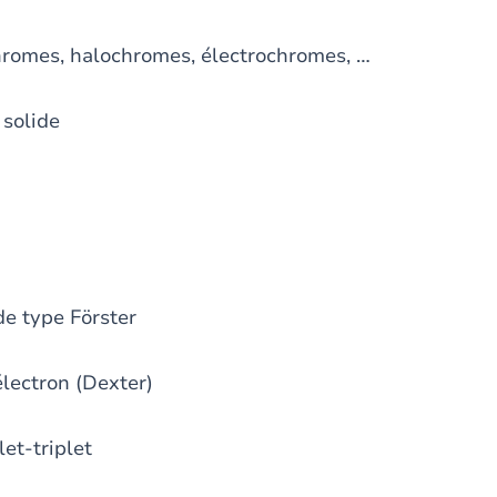
es, halochromes, électrochromes, …
solide
 type Förster
ectron (Dexter)
et-triplet