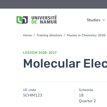
Skip to main content
Skip
to
main
content
Studies
Home
Training directory
Master in Chemistry 2026
You
are
here
LESSON
2026-2027
Molecular Ele
UE code
Schedule
SCHIM123
18
Quarter 2