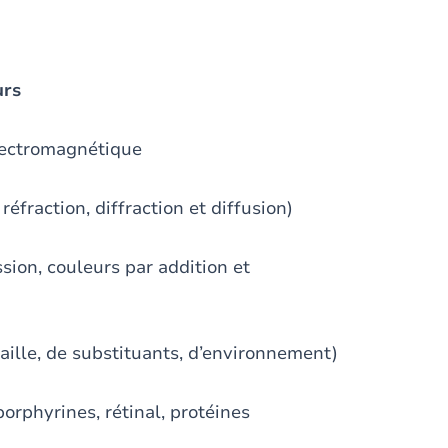
urs
ectromagnétique
raction, diffraction et diffusion)
n, couleurs par addition et
lle, de substituants, d’environnement)
phyrines, rétinal, protéines