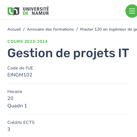
Aller au contenu principal
Aller
au
contenu
principal
Accueil
Annuaire des formations
Master 120 en ingénieur de ge
You
are
COURS
2023-2024
here
Gestion de projets IT
Code de l'UE
EINGM102
Horaire
20
Quadri 1
Crédits ECTS
3