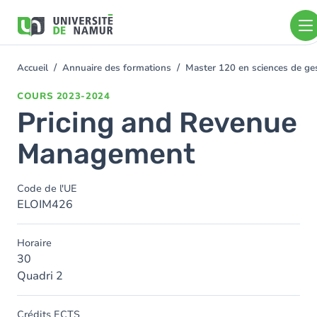
Aller au contenu principal
Aller
au
contenu
principal
Accueil
Annuaire des formations
Master 120 en sciences de ges
You
are
COURS
2023-2024
here
Pricing and Revenue
Management
Code de l'UE
ELOIM426
Horaire
30
Quadri 2
Crédits ECTS