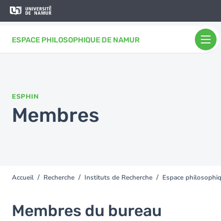
Aller au contenu principal
Aller
au
contenu
ESPACE PHILOSOPHIQUE DE NAMUR
principal
ESPHIN
Membres
Accueil
Recherche
Instituts de Recherche
Espace philosophi
You
are
here
Membres du bureau