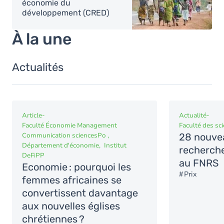
économie du
développement (CRED)
À la une
Actualités
Article
-
Actualité
-
Faculté Économie Management
Faculté des sc
Communication sciencesPo
28 nouvea
Département d'économie
Institut
recherche
DeFiPP
au FNRS
Economie : pourquoi les
Prix
femmes africaines se
convertissent davantage
aux nouvelles églises
chrétiennes ?