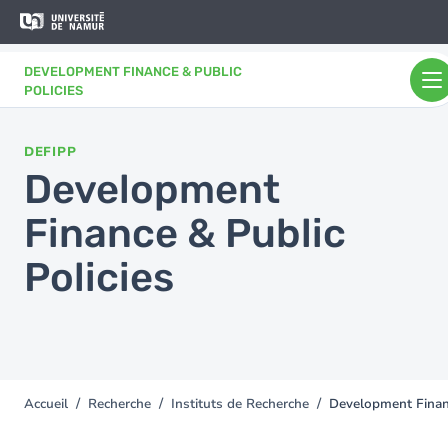
Aller au contenu principal
Aller
au
contenu
DEVELOPMENT FINANCE & PUBLIC
principal
POLICIES
DEFIPP
Development
Finance & Public
Policies
Accueil
Recherche
Instituts de Recherche
Development Financ
You
are