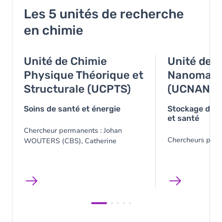
Les 5 unités de recherche
en chimie
Unité de Chimie
Unité de 
Physique Théorique et
Nanomaté
Structurale (UCPTS)
(UCNANO)
Soins de santé et énergie
Stockage d’éne
et santé
Chercheur permanents : Johan
Chercheurs perm
WOUTERS (CBS), Catherine
APRILE (CMA) e
MICHAUX (CPB), Benoît
(CMI).
CHAMPAGNE, Vincent LIEGEOIS
(LCT) et Yoann OLIVIER (LCMFM).