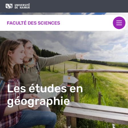
Aller au contenu principal
Aller
Image
au
contenu
FACULTÉ DES SCIENCES
principal
Les études en
géographie