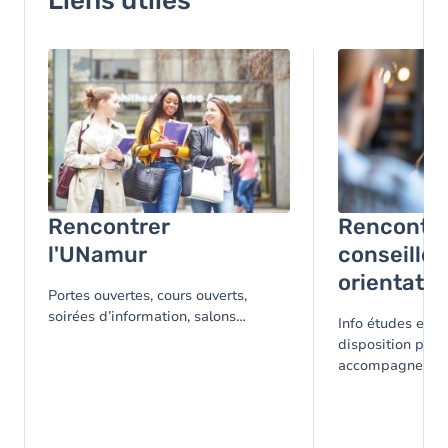
Liens utiles
Image
Image
Rencontrer
Rencontre
l'UNamur
conseiller
orientatio
Portes ouvertes, cours ouverts,
soirées d’information, salons…
Info études est à
disposition pour
accompagner da
réflexion et vous
vos choix.