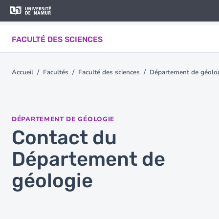
Aller au contenu principal
Aller
au
contenu
FACULTÉ DES SCIENCES
principal
Accueil
Facultés
Faculté des sciences
Département de géolo
You
are
here
DÉPARTEMENT DE GÉOLOGIE
Contact du
Département de
géologie