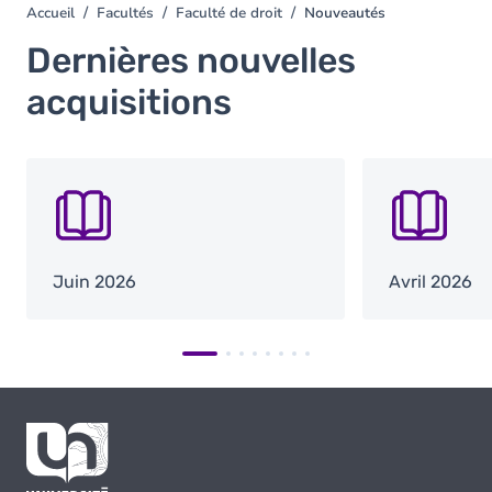
Accueil
Facultés
Faculté de droit
Nouveautés
You
are
Dernières nouvelles
here
acquisitions
SVG
SVG
Juin 2026
Avril 2026