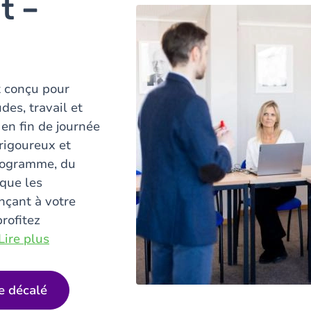
t –
 conçu pour
des, travail et
 en fin de journée
 rigoureux et
programme, du
que les
ançant à votre
rofitez
Lire plus
re décalé