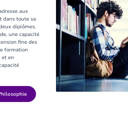
adresse aux
t dans toute sa
 deux diplômes.
de, une capacité
ension fine des
te formation
 et en
 capacité
Philosophie