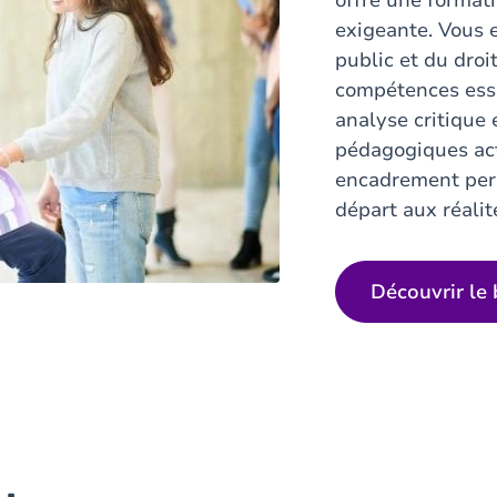
offre une formati
exigeante. Vous 
public et du droi
compétences esse
analyse critique
pédagogiques act
encadrement pers
départ aux réalit
Découvrir le 