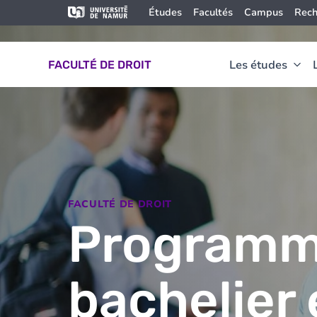
Aller au contenu principal
Aller
Image
Études
Facultés
Campus
Rech
au
contenu
principal
Les études
FACULTÉ DE DROIT
FACULTÉ DE DROIT
Programm
bachelier 