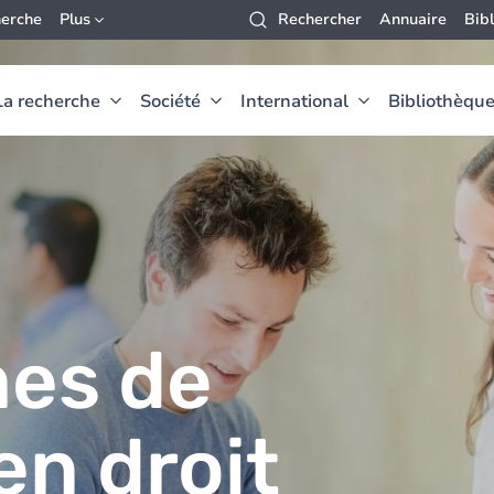
erche
Plus
Rechercher
Annuaire
Bib
La recherche
Société
International
Bibliothèqu
es de
en droit