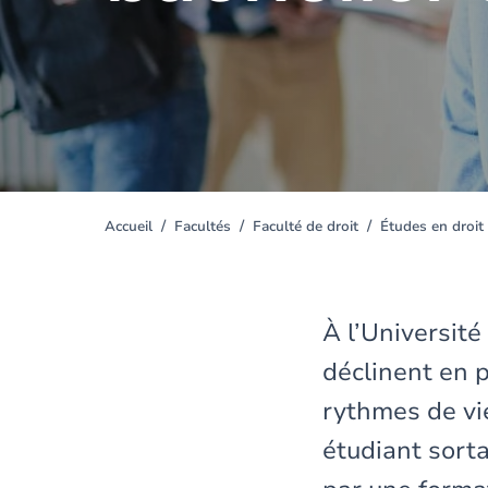
Accueil
Facultés
Faculté de droit
Études en droit
You
are
here
À l’Universit
déclinent en p
rythmes de vi
étudiant sorta