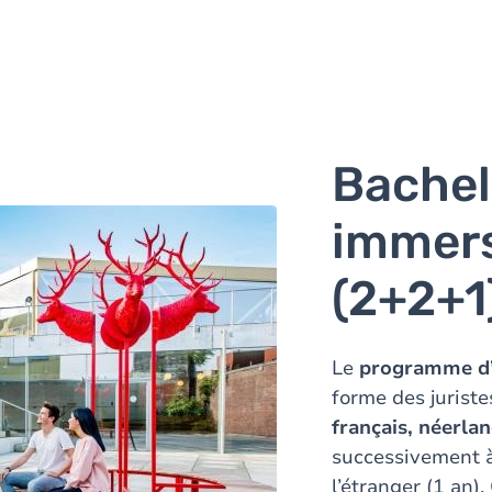
Bacheli
immers
(2+2+1
Le
programme d’i
forme des juriste
français, néerlan
successivement à
l’étranger (1 an)