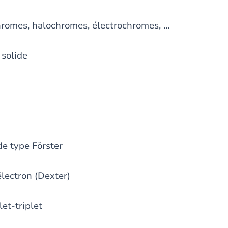
es, halochromes, électrochromes, …
solide
 type Förster
ectron (Dexter)
et-triplet