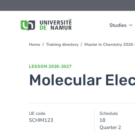
Skip to main content
Skip
to
main
content
Studies
Home
Training directory
Master in Chemistry 2026
You
are
here
LESSON
2026-2027
Molecular Ele
UE code
Schedule
SCHIM123
18
Quarter 2