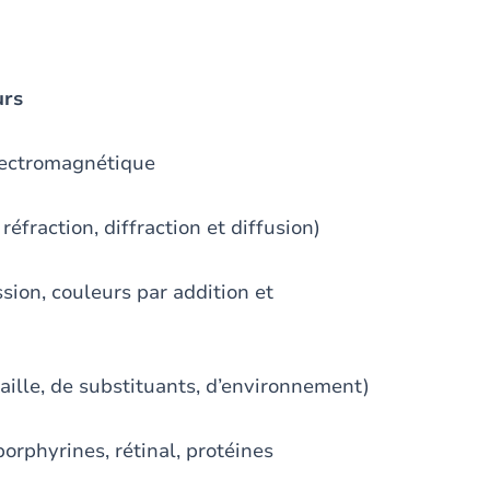
urs
ectromagnétique
raction, diffraction et diffusion)
n, couleurs par addition et
lle, de substituants, d’environnement)
phyrines, rétinal, protéines