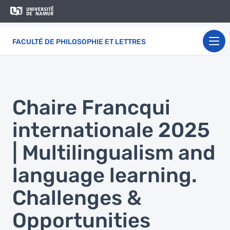
Aller au contenu principal
Aller
au
contenu
FACULTÉ DE PHILOSOPHIE ET LETTRES
principal
Chaire Francqui
internationale 2025
| Multilingualism and
language learning.
Challenges &
Opportunities