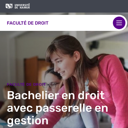
Aller au contenu principal
Aller
Image
au
contenu
FACULTÉ DE DROIT
principal
FACULTÉ DE DROIT
Bachelier en droit
avec passerelle en
gestion