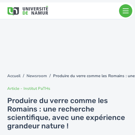
Aller au contenu principal
Aller
au
contenu
principal
Accueil
Newsroom
Produire du verre comme les Romains : une r
You
are
Article
-
Institut PaTHs
here
Produire du verre comme les
Romains : une recherche
scientifique, avec une expérience
grandeur nature !