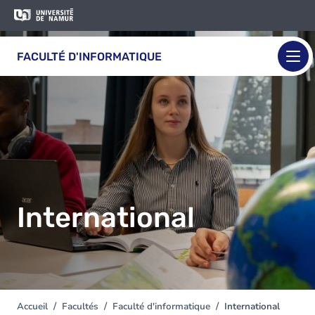
Aller au contenu principal
Aller
Image
au
contenu
FACULTÉ D'INFORMATIQUE
principal
International
Accueil
Facultés
Faculté d'informatique
International
You