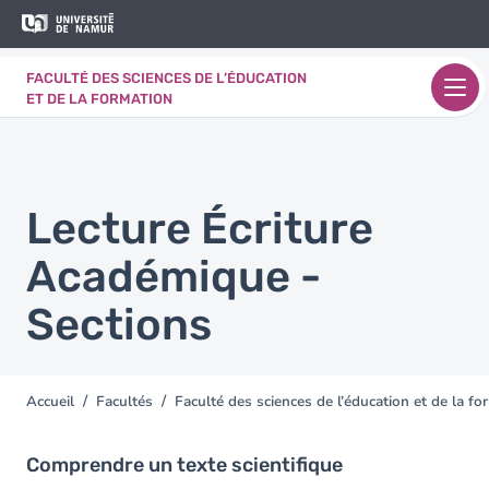
Aller au contenu principal
Aller
au
contenu
FACULTÉ DES SCIENCES DE L’ÉDUCATION
principal
ET DE LA FORMATION
Lecture Écriture
Académique -
Sections
Accueil
Facultés
Faculté des sciences de l’éducation et de la fo
You
are
here
Comprendre un texte scientifique