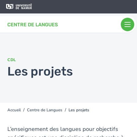
Aller au contenu principal
Aller
au
contenu
CENTRE DE LANGUES
principal
CDL
Les projets
Accueil
Centre de Langues
Les projets
You
are
here
L’enseignement des langues pour objectifs