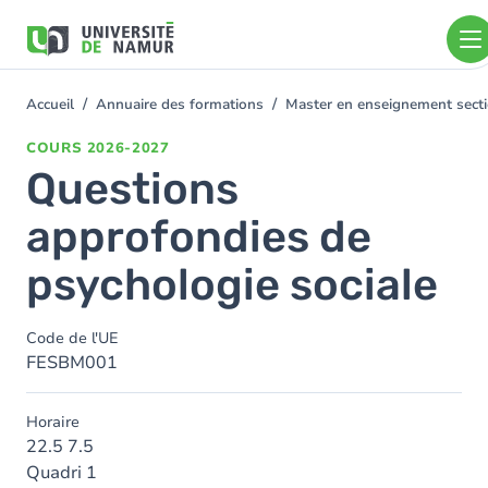
Aller au contenu principal
Aller
au
contenu
principal
Accueil
Annuaire des formations
Master en enseignement secti
You
are
COURS
2026-2027
here
Questions
approfondies de
psychologie sociale
Code de l'UE
FESBM001
Horaire
22.5 7.5
Quadri 1