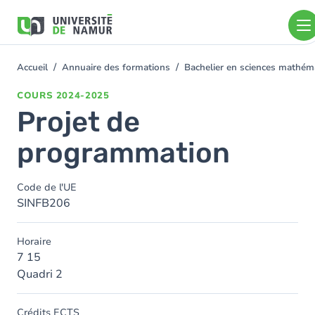
Aller au contenu principal
Aller
au
contenu
principal
Accueil
Annuaire des formations
Bachelier en sciences mathé
You
are
COURS
2024-2025
here
Projet de
programmation
Code de l'UE
SINFB206
Horaire
7 15
Quadri 2
Crédits ECTS