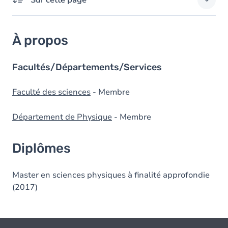
Sur cette page
À propos
À propos
Diplômes
Facultés/Départements/Services
Faculté des sciences
- Membre
Département de Physique
- Membre
Diplômes
Master en sciences physiques à finalité approfondie
(2017)