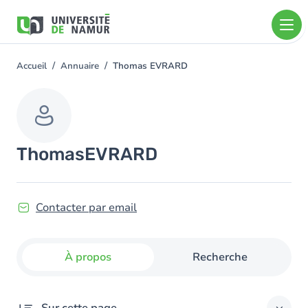
Aller au contenu principal
Aller
au
contenu
principal
Accueil
Annuaire
Thomas EVRARD
You
are
here
Thomas
EVRARD
Contacter par email
À propos
Recherche