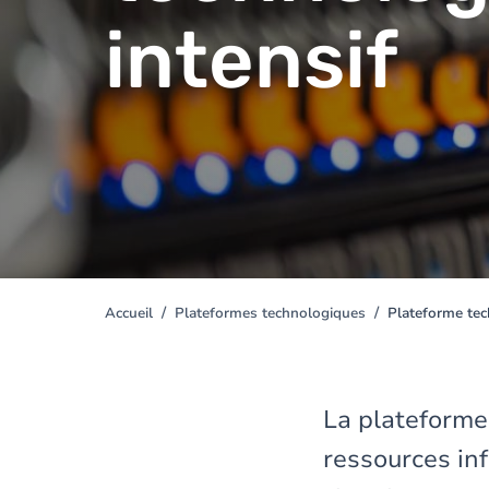
intensif
Accueil
Plateformes technologiques
Plateforme tec
You
are
here
La plateforme
ressources in