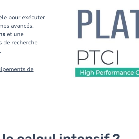
lèle pour exécuter
mes avancés.
ons
et une
s de recherche
.
uipements de