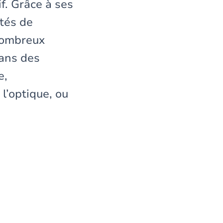
f. Grâce à ses
tés de
 nombreux
dans des
e,
l’optique, ou