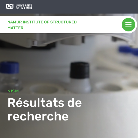
Aller au contenu principal
Aller
au
contenu
NAMUR INSTITUTE OF STRUCTURED
principal
MATTER
NISM
Résultats de
recherche