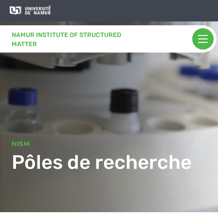
Aller au contenu principal
Aller
au
contenu
NAMUR INSTITUTE OF STRUCTURED
principal
MATTER
NISM
Pôles de recherche