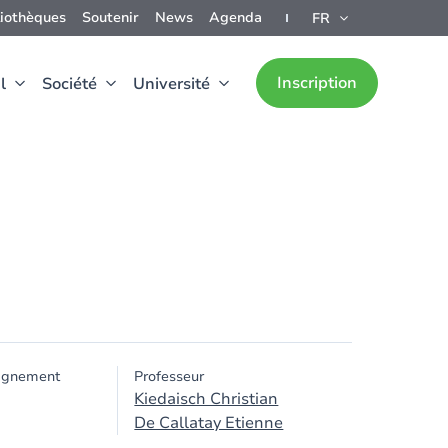
liothèques
Soutenir
News
Agenda
FR
Inscription
l
Société
Université
ignement
Professeur
Kiedaisch Christian
De Callatay Etienne