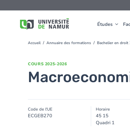
Aller au contenu principal
Aller
au
contenu
principal
Études
Fac
Accueil
Annuaire des formations
Bachelier en droi
You
are
here
COURS
2025-2026
Macroeconom
Code de l'UE
Horaire
ECGEB270
45 15
Quadri 1