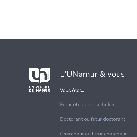
L'UNamur & vous
Vous êtes...
Futur étudiant bachelier
Doctorant ou futur doctorant
Chercheur ou futur chercheur