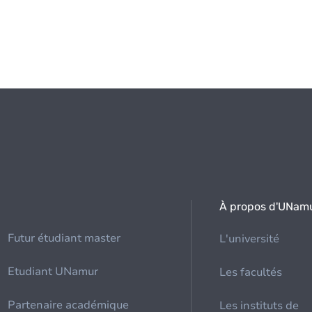
À propos d'UNam
Futur étudiant master
L'université
Etudiant UNamur
Les facultés
Partenaire académique
Les instituts de