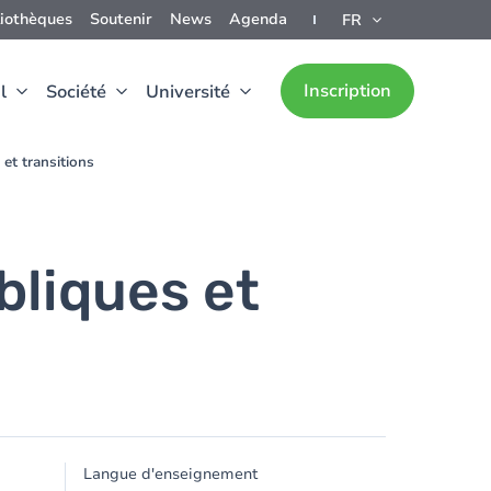
liothèques
Soutenir
News
Agenda
FR
Inscription
l
Société
Université
 et transitions
bliques et
Langue d'enseignement