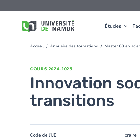
Aller au contenu principal
Aller
au
contenu
principal
Études
Fac
Accueil
Annuaire des formations
Master 60 en sci
You
are
here
COURS
2024-2025
Innovation soc
transitions
Code de l'UE
Horaire