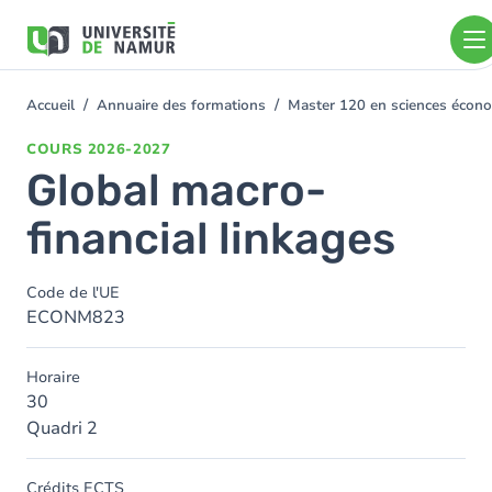
Aller au contenu principal
Aller
au
contenu
principal
Accueil
Annuaire des formations
Master 120 en sciences écono
You
are
COURS
2026-2027
here
Global macro-
financial linkages
Code de l'UE
ECONM823
Horaire
30
Quadri 2
Crédits ECTS