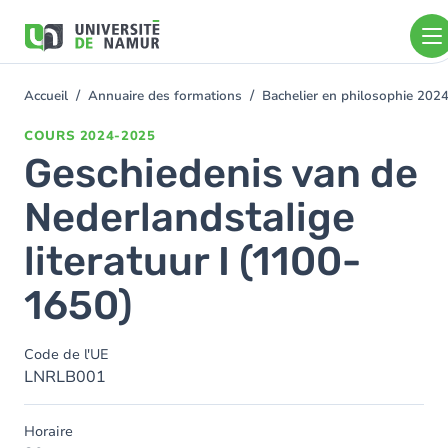
Aller au contenu principal
Aller
au
contenu
principal
Accueil
Annuaire des formations
Bachelier en philosophie 202
You
are
COURS
2024-2025
here
Geschiedenis van de
Nederlandstalige
literatuur I (1100-
1650)
Code de l'UE
LNRLB001
Horaire