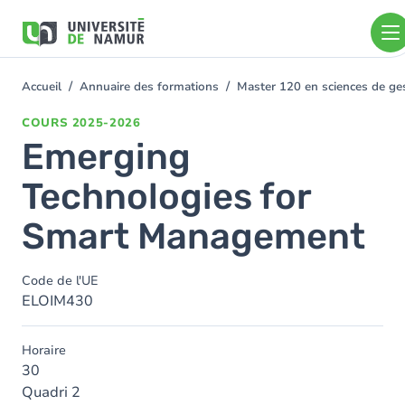
Aller au contenu principal
Aller
au
contenu
principal
Accueil
Annuaire des formations
Master 120 en sciences de ges
You
are
COURS
2025-2026
here
Emerging
Technologies for
Smart Management
Code de l'UE
ELOIM430
Horaire
30
Quadri 2