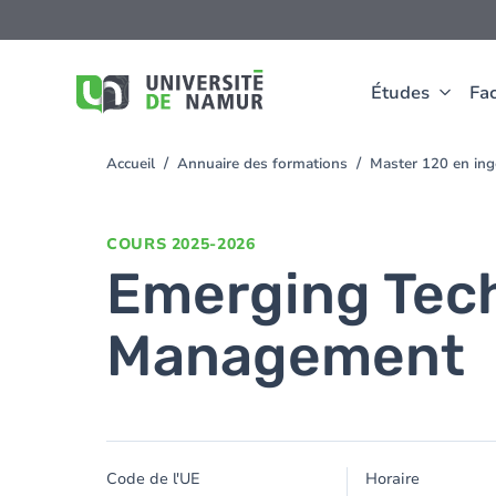
Aller au contenu principal
Aller
au
contenu
principal
Études
Fac
Accueil
Annuaire des formations
Master 120 en ingé
You
are
here
COURS
2025-2026
Emerging Tech
Management
Code de l'UE
Horaire