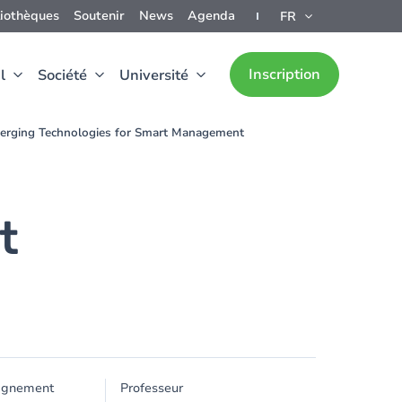
liothèques
Soutenir
News
Agenda
FR
Inscription
l
Société
Université
erging Technologies for Smart Management
t
ignement
Professeur